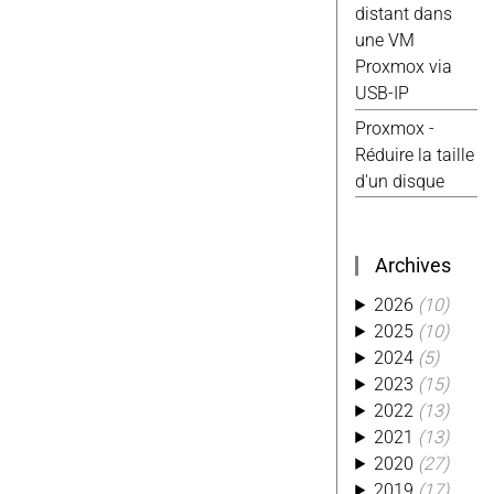
distant dans
Android
(4)
une VM
Excel
(4)
Proxmox via
Reparation
(4)
USB-IP
Tasmota
(4)
Ti
(4)
Usb
(4)
Proxmox -
Website
(4)
Réduire la taille
Alexa
(3)
d'un disque
Aliexpress
(3)
Conso
(3)
Custom
(3)
Archives
Hack
(3)
2026
(10)
Kobo
(3)
2025
(10)
Kwirk
(3)
2024
(5)
Migration
(3)
2023
(15)
Octoprint
(3)
2022
(13)
Photo
(3)
2021
(13)
Php
(3)
2020
(27)
Piwik
(3)
2019
(17)
Python
(3)