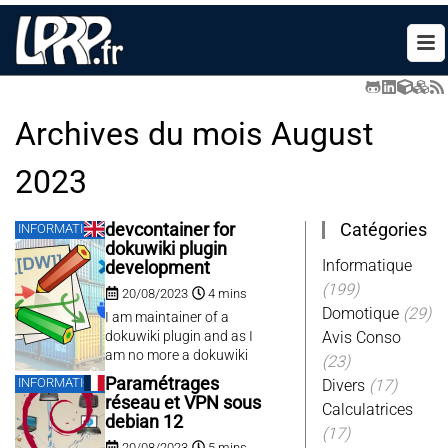
Archives du mois
August
2023
Catégories
devcontainer for
INFORMATIQUE
dokuwiki plugin
Informatique
development
(199)
20/08/2023
4 mins
Domotique
(29)
I am maintainer of a
dokuwiki plugin and as I
Avis Conso
am no more a dokuwiki
(23)
user, nor PHP developer, it
Paramétrages
INFORMATIQUE
Divers
(17)
is not always easy to get a
réseau et VPN sous
Calculatrices
running environment to fix
debian 12
and test. But now we are in
(17)
20/08/2023
5 mins