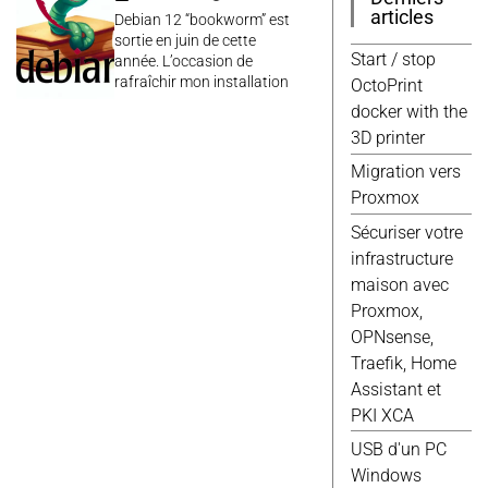
Windows
(9)
articles
Debian 12 “bookworm” est
3d
(8)
sortie en juin de cette
Javascript
(8)
Start / stop
année. L’occasion de
rafraîchir mon installation
Jekyll
(8)
OctoPrint
debian qui datait de plus
Script
(8)
docker with the
de 10 ans ! À propos de
Wordpress
(8)
3D printer
décennies debian fête ses
Debian
(7)
30 ans, bon anniversaire
Migration vers
debian !
Docker
(7)
Proxmox
Scripts
(7)
Sécuriser votre
Domotique
(6)
infrastructure
Elec
(6)
maison avec
Gimp
(6)
Proxmox,
Proxmox
(6)
OPNsense,
Web
(6)
Traefik, Home
Fusion 360
(5)
Assistant et
Google
(5)
PKI XCA
Qemu
(5)
USB d'un PC
Raspberry
(5)
Windows
Vmware
(5)