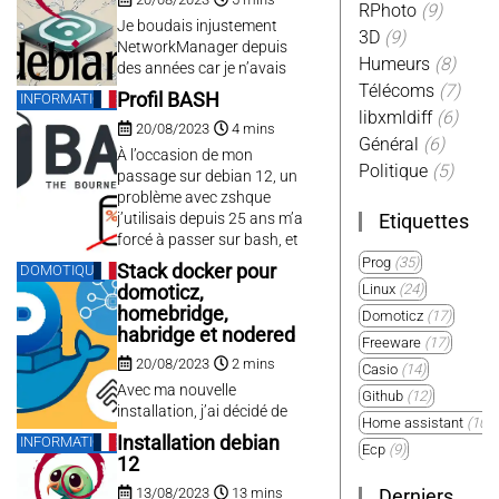
2023, and there is a cool
RPhoto
(9)
thing called
Je boudais injustement
3D
(9)
{devcontainers]
NetworkManager depuis
Humeurs
(8)
(https://containers.dev/)
des années car je n’avais
that will help...
pas compris son
Télécoms
(7)
Profil BASH
INFORMATIQUE
architecture, et pensais à
libxmldiff
(6)
20/08/2023
4 mins
tort qu’il s’agissait d’un
Général
(6)
logiciel propre à la session
À l’occasion de mon
Politique
(5)
utilisateur. Mais il s’agit
passage sur debian 12, un
bien d’un service complet
problème avec zshque
exécuté sans session
j’utilisais depuis 25 ans m’a
Etiquettes
utilisateur, mais
forcé à passer sur bash, et
commandable depuis la
donc à me définir un profil
Prog
(35)
Stack docker pour
DOMOTIQUE
session. Il comporte
bash adapté à mes
Linux
(24)
domoticz,
désormais quasiment
besoins.
homebridge,
Domoticz
(17)
toutes les fonctions...
habridge et nodered
Freeware
(17)
20/08/2023
2 mins
Casio
(14)
Avec ma nouvelle
Github
(12)
installation, j’ai décidé de
Home assistant
(10)
déployer mon setup
Installation debian
INFORMATIQUE
Ecp
(9)
domotique via containers
12
sur une stack Docker
Plugin
(9)
13/08/2023
13 mins
Derniers
Compose.