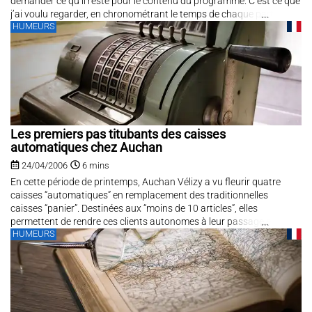
demander ce qu’il reste pour le contenu du programme. C’est ce que
j’ai voulu regarder, en chronométrant le temps de chaque partie. Le
HUMEURS
résultat est édifiant, jusqu’à...
Les premiers pas titubants des caisses
automatiques chez Auchan
24/04/2006
6 mins
En cette période de printemps, Auchan Vélizy a vu fleurir quatre
caisses “automatiques” en remplacement des traditionnelles
caisses “panier”. Destinées aux “moins de 10 articles”, elles
permettent de rendre ces clients autonomes à leur passage en
HUMEURS
caisse.