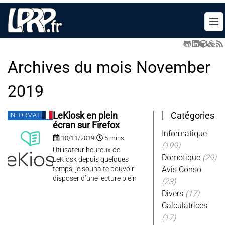
Archives du mois
November
2019
Catégories
LeKiosk en plein
INFORMATIQUE
écran sur Firefox
Informatique
10/11/2019
5 mins
(199)
Utilisateur heureux de
Domotique
(29)
LeKiosk depuis quelques
temps, je souhaite pouvoir
Avis Conso
disposer d’une lecture plein
(23)
écran sur ma tablette pour
Divers
(17)
avoir plus de surface de
Calculatrices
lecture.Depuis quelques
années je me suis converti
(17)