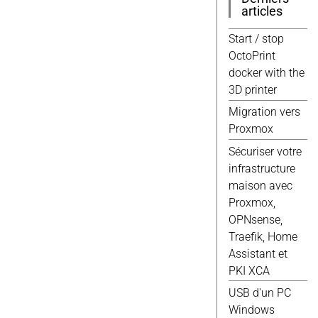
Windows
(9)
articles
3d
(8)
Javascript
(8)
Start / stop
Jekyll
(8)
OctoPrint
Script
(8)
docker with the
Wordpress
(8)
3D printer
Debian
(7)
Migration vers
Docker
(7)
Proxmox
Scripts
(7)
Sécuriser votre
Domotique
(6)
infrastructure
Elec
(6)
maison avec
Gimp
(6)
Proxmox,
Proxmox
(6)
OPNsense,
Web
(6)
Traefik, Home
Fusion 360
(5)
Assistant et
Google
(5)
PKI XCA
Qemu
(5)
USB d'un PC
Raspberry
(5)
Windows
Vmware
(5)