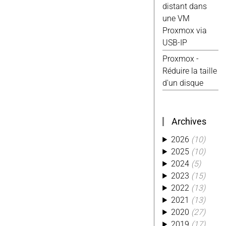
distant dans
Android
(4)
une VM
Excel
(4)
Proxmox via
Reparation
(4)
USB-IP
Tasmota
(4)
Ti
(4)
Usb
(4)
Proxmox -
Website
(4)
Réduire la taille
Alexa
(3)
d'un disque
Aliexpress
(3)
Conso
(3)
Custom
(3)
Archives
Hack
(3)
2026
(10)
Kobo
(3)
2025
(10)
Kwirk
(3)
2024
(5)
Migration
(3)
2023
(15)
Octoprint
(3)
2022
(13)
Photo
(3)
2021
(13)
Php
(3)
2020
(27)
Piwik
(3)
2019
(17)
Python
(3)