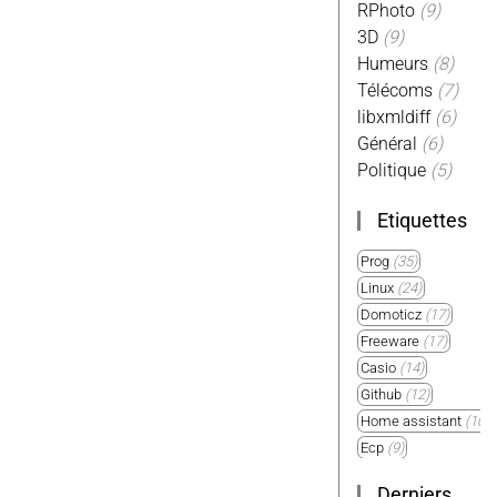
à la lecture de magazines
RPhoto
(9)
sur tablette. Il y a
3D
(9)
beaucoup de coté plus
Humeurs
(8)
pratiques : plus de
passage...
Télécoms
(7)
libxmldiff
(6)
Général
(6)
Politique
(5)
Etiquettes
Prog
(35)
Linux
(24)
Domoticz
(17)
Freeware
(17)
Casio
(14)
Github
(12)
Home assistant
(10)
Ecp
(9)
Plugin
(9)
Derniers