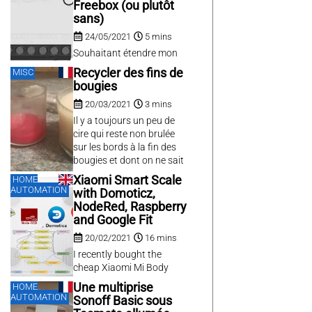
Freebox (ou plutôt
BME280...
no more a GIMP registry
sans)
and whereas building
24/05/2021
5 mins
GIMP plugins from source
is very easy under Linux
Souhaitant étendre mon
with gimptool, it has been
installation domotique
Recycler des fins de
MISC
for...
tout en conservant la
bougies
commande actuelle par
20/03/2021
3 mins
interrupteur, je me suis
équipé d’un Sonoff Mini
Il y a toujours un peu de
DIY. Outre sa taille réduite,
cire qui reste non brulée
il possède deux bornes
sur les bords à la fin des
supplémentaires pour
bougies et dont on ne sait
connecter un interrupteur.
pas quoi faire. Pour des
Xiaomi Smart Scale
HOME
Le Sonoff Mini pourra ainsi
grosses bougies, le volume
AUTOMATION
with Domoticz,
réagir selon que le contact
perdu peut être assez
NodeRed, Raspberry
entre ces deux bornes est
important, et pour les
and Google Fit
passant...
bougies sans pots, c’est
20/02/2021
16 mins
encore plus en cas...
I recently bought the
cheap Xiaomi Mi Body
Composition Scale 2 that
Une multiprise
HOME
is often sold at 20/25€ on
AUTOMATION
Sonoff Basic sous
sale, which is quite a deal