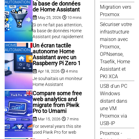
délicate. Lors de
AUTOMATION
la base de données
Debian
(7)
l’installation de Home
Migration vers
de Home Assistant
Docker
(7)
Assistant, j’ai dû réduire un
Proxmox
May 25, 2026
10 mins
disque surdimensionné.
Scripts
(7)
Sécuriser votre
Voici la procédure utilisée.
Si on ne fait pas attention,
Domotique
(6)
la base de données Home
infrastructure
Elec
(6)
Assistant peut rapidement
maison avec
Gimp
(6)
devenir obèse avec
Un écran tactile
HOME
Proxmox,
plusieurs centaines de
Proxmox
(6)
AUTOMATION
autonome Home
OPNsense,
méga-octets. Il est
Web
(6)
Assistant avec un
probable qu’elle stocke
Traefik, Home
Raspberry Pi Zero 1
Fusion 360
(5)
beaucoup d’information
Assistant et
Google
(5)
Apr 18, 2026
4 mins
qui n’est pas utile à
PKI XCA
conserver. Voici quelques
Je souhaitais un moniteur
Qemu
(5)
trucs pour identifier et
Home Assistant
USB d'un PC
Raspberry
(5)
réduire à ce qui vous
indépendant et tactile. Il
Compare some free
IT
Windows
Vmware
(5)
intéresse.
existe de nombreuses
web analytics and
distant dans
Android
(4)
méthodes plus ou moins
migrate from Piwik
simples. Les méthodes qui
une VM
Excel
(4)
Pro to Umami
semblent les plus simples
Proxmox via
Reparation
(4)
Mar 15, 2026
7 mins
passent par l’utilisation
USB-IP
Tasmota
(4)
d’une tablette Android et
For several years this site
Ti
(4)
Usb
(4)
d’un navigateur en mode
used Piwik Pro for web
Proxmox -
Kiosque (exemple sur cet
analytics. The service had
Website
(4)