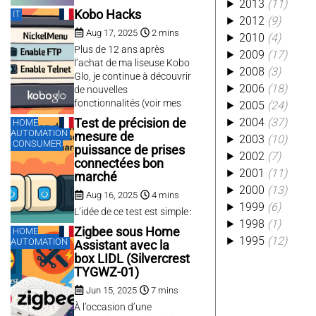
2013
(11)
Virtual
(3)
Si la majorité des services
Kobo Hacks
IT
2012
(9)
Vnc
(3)
sont maintenant en mode
Aug 17, 2025
2 mins
web, il me reste quelques
2010
(4)
Xml
(3)
Api
(2)
services en mode
Plus de 12 ans après
2009
(17)
Autohotkey
(2)
graphique. J’utilise pour
l’achat de ma liseuse Kobo
2008
(3)
Bluetooth
(2)
ceux-là un bureau léger
Glo, je continue à découvrir
2006
(18)
type LXDE, avec LUbuntu
Bookmarks
(2)
de nouvelles
ou Debian.
fonctionnalités (voir mes
2005
(24)
Card
(2)
autres articles sur Kobo).
2004
(37)
Test de précision de
Cdiscount
(2)
HOME
C’est assez rare de voir un
AUTOMATION
mesure de
2003
(10)
Cloudflare
(2)
constructeur maintenir sa
CONSUMER
puissance de prises
2002
(7)
Comma
(2)
stack logicielle pendant
connectées bon
plus de 10 ans : bravo
2001
(11)
Compteurs
(2)
marché
Kobo !Voici quelques
2000
(13)
Configuration
(2)
Aug 16, 2025
4 mins
astuces et outils pratiques
1999
(6)
Disk2vhd
(2)
pour...
L’idée de ce test est simple :
1998
(1)
Ecommerce
(2)
vérifier si des prises
Zigbee sous Home
HOME
connectées à bas prix
1995
(12)
Exif
(2)
AUTOMATION
Assistant avec la
peuvent mesurer la
box LIDL (Silvercrest
Exiftool
(2)
consommation d’un
TYGWZ-01)
Google home
(2)
climatiseur avec la même
Jun 15, 2025
7 mins
Habridge
(2)
précision qu’un wattmètre
dédié. Toutes les prises ont
À l’occasion d’une
Ibead
(2)