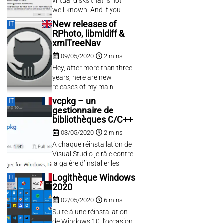
virtual disks that is not
well-known. And if you
have access to a Windows
New releases of
IT
Pro computer, you can
RPhoto, libmldiff &
encrypt them and make
xmlTreeNav
good encrypted containers
09/05/2020
2 mins
that are useable on every
modern Windows without
Hey, after more than three
the need for third-party
years, here are new
tools.
releases of my main
software! It is mainly
vcpkg – un
IT
maintenance releases,
gestionnaire de
merely to test my new
bibliothèques C/C++
vcpkg / visual studio 2019
03/05/2020
2 mins
installation, and aggregate
the small bugfixes, small
A chaque réinstallation de
features of previous
Visual Studio je râle contre
commits. See the full
la galère d’installer les
changelog for details on
différentes dépendances
Logithèque Windows
IT
GitHub and grab...
de compilation de mes
2020
projets, surtout une fois
02/05/2020
6 mins
qu’on a goûté sur d’autres
OS ou dans d’autres
Suite à une réinstallation
langages à des
de Windows 10, l’occasion