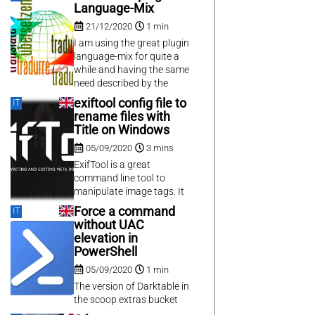
disposition une application
Domoticz and I wrote
Language-Mix
android TV Remote 2 qui
already some blog posts
comporte toutes les
21/12/2020
1 min
about it. Today I pushed a
fonctions qui
pull request to the
I am using the great plugin
m’intéressent. L’occasion
Domoticz GitHub to add
language-mix for quite a
de mettre...
two features I was missing
while and having the same
:
need described by the
author the feature request
exiftool config file to
IT
“Group posts / show only
rename files with
the primary article“. Even if
Title on Windows
polylang pro has a feature
05/09/2020
3 mins
to overcome this, I was not
happy with buying the
ExifTool is a great
license for...
command line tool to
manipulate image tags. It
is also capable of
Force a command
IT
renaming files with any
without UAC
tag, but is not able to write
elevation in
files if the new filename is
PowerShell
not compliant to the
05/09/2020
1 min
filesystem. As I want to
use the title of my photo in
The version of Darktable in
the...
the scoop extras bucket
was very old, because of