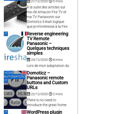
27/12/2020
5 mins
et notamment celui de
pouvoir déclencher des
À la suite des articles sur
séquences
ma clé Amazon Fire TV et
préprogrammées à partir
ma TV Panasonic sur
de Google Home ou Alexa.
Domoticz il était logique
que je m’intéresse à la Fire
TV sur Domoticz, d’autant
Reverse engineering
IT
plus que cette dernière
TV Remote
permet d’allumer la TV via
Panasonic –
HDMI CEC, ce qui
Quelques techniques
permettrait de pallier le fait
simples
que ma...
24/12/2020
8 mins
Lors de mon adaptation du
plugin PanasonicTV de
Domoticz –
HOME
Domoticz, il était
AUTOMATION
Panasonic remote
nécessaire de connaître un
IT
buttons and Custom
peu mieux le
URLs
fonctionnement du
22/12/2020
2 mins
protocole UPnP de ma
télévision Panasonic
There is no need to
(modèle 47AS650E de
introduce the great home
2014). Panasonic met à
automation software
WordPress plugin
IT