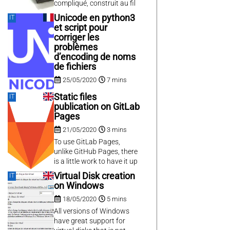
directement dans
compliqué, construit au fil
Fusion360 (non testé
des années avec différents
Unicode en python3
IT
encore). Seul problème,...
disques disparates
et script pour
assemblés via LVM et en
corriger les
Raid5 logiciel avec mdadm
problèmes
pour la redondance.
d’encoding de noms
L’avantage, c’est que ça
de fichiers
permet de mélanger les
25/05/2020
7 mins
tailles de disques ce qui
n’est pas supporté...
La gestion de l’unicode a
Static files
IT
toujours été la galère en
publication on GitLab
programmation, et
Pages
notamment en python. Il y
21/05/2020
3 mins
a une vingtaine d’année
avec les Windows-1252 ou
To use GitLab Pages,
latin1, au pire on se
unlike GitHub Pages, there
retrouvait un affichage
is a little work to have it up
bizarre mais cela marchait
and running.
Virtual Disk creation
IT
toujours. Avec la
on Windows
généralisation d’UTF8,
maintenant standard
18/05/2020
5 mins
partout que ce soit pour
All versions of Windows
l’affichage...
have great support for