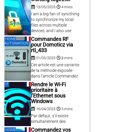
la Rolls de l’édition
Miniweb
(1)
13/05/2023
4 mins
scientifique est TeX/LaTeX.
Cependant, le langage
Mpm
(1)
I am a big fan of syncthing
n’est pas des plus simples
to synchronize my local
Msys2
(1)
à maîtriser, surtout lors
files across multiple
Multi-language
(1)
d’un usage occasionnel, et
devices, and I also use
Mute
(1)
s’il existe des éditeurs
encfs to get encrypted
Commandes RF
HOME
comme Kile, LyX ou
Myopie
(1)
version of folders.
AUTOMATION
pour Domoticz via
TeXmaker pour...
Node-red
(1)
rtl_433
Oceanwp
(1)
01/05/2023
8 mins
Ophtalmologie
(1)
Cet article est une variante
Optimisation
(1)
de la méthode exposée
dans l’article Commandez
Pacman
(1)
vos lumières avec des
Rendre le Wi-Fi
Patch
(1)
IT
interrupteurs RF sous
prioritaire à
Pc
(1)
Pdf
(1)
Domoticz qui utilise une clé
l'Ethernet sous
Perl
(1)
RTL-SDR au lieu d’un
Windows
récepteur RFLink.
Persistant
(1)
16/04/2023
5 mins
Pki
(1)
Par défaut, s’il existe
Plugin organizer
(1)
simultanément des
Polkit
(1)
connexions Ethernet et Wi-
Commandez vos
HOME