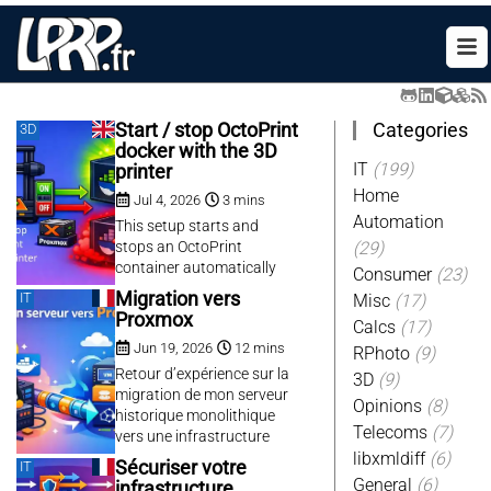
Categories
Start / stop OctoPrint
3D
docker with the 3D
IT
(199)
printer
Home
Jul 4, 2026
3 mins
Automation
This setup starts and
stops an OctoPrint
(29)
container automatically
Consumer
(23)
when the 3D printer is
Migration vers
IT
Misc
(17)
plugged in or unplugged. It
Proxmox
Calcs
(17)
uses udev rules to detect
Jun 19, 2026
12 mins
the USB device and a
RPhoto
(9)
Docker container named
Retour d’expérience sur la
3D
(9)
octoprint.
migration de mon serveur
Opinions
(8)
historique monolithique
Telecoms
(7)
vers une infrastructure
Proxmox et des
libxmldiff
(6)
Sécuriser votre
IT
composants containerisés.
General
(6)
infrastructure