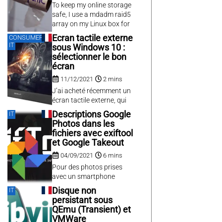
Windows, et ce même sur
To keep my online storage
un Windows Home.
safe, I use a mdadm raid5
array on my Linux box for
more than a decade. This
Ecran tactile externe
CONSUMER
has proven to be very
IT
sous Windows 10 :
useful as all hard drives,
sélectionner le bon
regardless the quality, will
écran
fail one day. In my case,
11/12/2021
2 mins
almost a third of my drives
have failed,...
J’ai acheté récemment un
écran tactile externe, qui
m’a surpris par ses
Descriptions Google
IT
nombreuses possibilités,
Photos dans les
mais souffre d’un petit
fichiers avec exiftool
défaut sous Windows
et Google Takeout
lorsque l’écran est
04/09/2021
6 mins
connecté en HDMI en tant
qu’écran secondaire ; en
Pour des photos prises
effet, l’entrée tactile est
avec un smartphone
positionnée sur l’écran
Android, Google Photos
Disque non
IT
principal et non pas l’écran
est très pratique pour
persistant sous
secondaire. Le
partager facilement un
QEmu (Transient) et
paramétrage est
album photo. J’y retrouve
VMWare