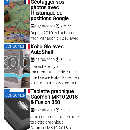
Géotagger vos
IT
the new exe file
photos avec
distribution. I wanted to
l'historique de
improve that. One of the
positions Google
biggest problem was to
31/08/2020
7 mins
get rid of the UAC elevation
asked by the NSIS
Depuis 2010 et l’achat de
installation script, which
mon Panasonic TZ10 avec
was quite useless with the
GPS intégré j’ai pris
Kobo Glo avec
CONSUMER
use...
l’habitude des photos de
AutoShelf
vacances géotagguées et
21/08/2020
3 mins
je trouve ça très agréable
et pratique.
J’ai acheté il y a
Malheureusement les
maintenant plus de 7 ans
appareils photos sont
une liseuse Kobo Glo et j’en
assez peu nombreux à
suis toujours aussi content
intégrer cette fonction,
: non seulement elle
Tablette graphique
3D
même en haut de gamme,
fonctionne parfaitement
CONSUMER
Gaomon MK10 2018
et j’ai depuis des appareils
bien, a un format qui me
& Fusion 360
sans...
convient, lit les epub et les
02/08/2020
5 mins
pdf, avec 800Mo pour
contenir pas mal de livres,
J’ai récemment acheté une
extensible par microsd...
tablette graphique
Gaomon MK10 2018 à