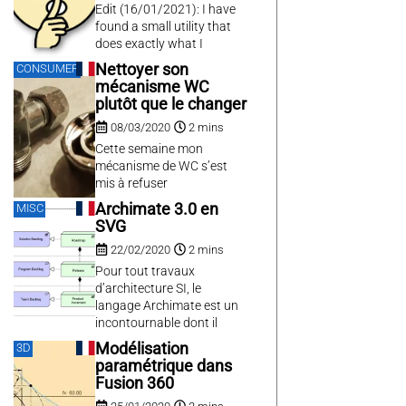
vient certainement de
Edit (16/01/2021): I have
udisks2 + polkit. En effet, la
found a small utility that
police par défaut
does exactly what I
distribuée avec Debian est
needed: MicMute. It is a
Nettoyer son
CONSUMER
quelque peut restrictive
simple keyboard hook that
mécanisme WC
et...
will mute/unmute the mic,
plutôt que le changer
with a method that is
08/03/2020
2 mins
compatible with Microsoft
Teams. You still must be
Cette semaine mon
careful when using it
mécanisme de WC s’est
because you cannot mix
mis à refuser
the use of...
énergiquement de remplir
Archimate 3.0 en
MISC
à nouveau la cuve. Comme
SVG
c’est un problème assez
22/02/2020
2 mins
gênant… sans réfléchir je
suis allé en acheter un
Pour tout travaux
autre. Lorsque je l’ai
d’architecture SI, le
changé, j’ai constaté qu’il
langage Archimate est un
ne semblait pas si abîmé
incontournable dont il
que ça, et que du calcaire...
serait dommage de se
Modélisation
3D
priver. Il est implémenté
paramétrique dans
par bon nombre d’outils de
Fusion 360
cartographie payants très