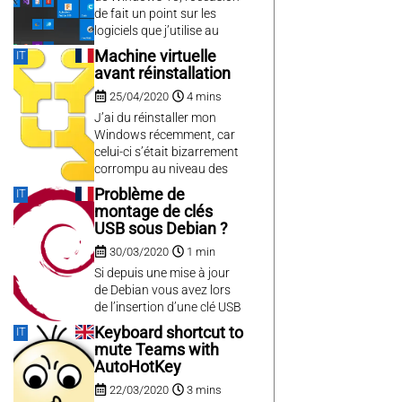
gestionnaires de packages
de fait un point sur les
comme sous linux, ou
logiciels que j’utilise au
maven en java, pip en
quotidien sous Windows
Machine virtuelle
IT
python, ou npm...
10 en 2020 :
avant réinstallation
25/04/2020
4 mins
J’ai du réinstaller mon
Windows récemment, car
celui-ci s’était bizarrement
corrompu au niveau des
pilotes réseau et toute
Problème de
IT
nouvelle installation de
montage de clés
drivers plantait,
USB sous Debian ?
supprimant ainsi petit à
30/03/2020
1 min
petit mes interfaces
réseau. Windows 10 est
Si depuis une mise à jour
cependant un OS très
de Debian vous avez lors
stable par rapport à ses
de l’insertion d’une clé USB
prédécesseurs, car 5 ans
une demande
Keyboard shortcut to
IT
entre deux réinstallations...
d’authentification suivi
mute Teams with
d’un vilain message “Not
AutoHotKey
authorized to perform
22/03/2020
3 mins
operation”, le problème