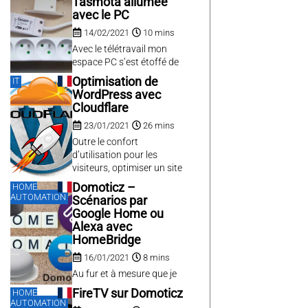
Tasmota allumée
for a Bluetooth smart
avec le PC
scale. The scale works
14/02/2021
10 mins
pretty well but has two
major drawbacks for me
Avec le télétravail mon
that we will solve with
espace PC s’est étoffé de
Domoticz, NodeRed, and
nombreux périphériques
Optimisation de
IT
Raspberry....
pour améliorer les
WordPress avec
conditions de travail :
Cloudflare
clavier, souris, écran, hauts
23/01/2021
26 mins
parleurs, micro,
imprimante, carte Wifi ac,
Outre le confort
et même avec l’hiver un
d’utilisation pour les
tapis de souris chauffant!
visiteurs, optimiser un site
Tout ce petit monde se
lui donnera une meilleure
Domoticz –
HOME
branche en USB sur
visibilité et permettra de
AUTOMATION
Scénarios par
plusieurs hubs USB en...
décharger votre serveur et
Google Home ou
votre bande passante.
Alexa avec
HomeBridge
16/01/2021
8 mins
Au fur et à mesure que je
m’équipe en domotique,
FireTV sur Domoticz
HOME
mes besoins augmentent
AUTOMATION