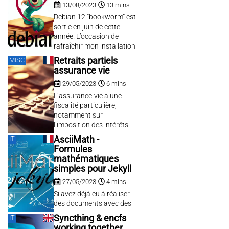
13/08/2023
13 mins
Compose.
Jsdos
(1)
Debian 12 “bookworm” est
Kernel
(1)
sortie en juin de cette
Kubernetes
(1)
année. L’occasion de
Lan
(1)
rafraîchir mon installation
debian qui datait de plus
Language-mix
(1)
Retraits partiels
MISC
de 10 ans ! À propos de
Lekiosk
(1)
assurance vie
décennies debian fête ses
Lenovo
(1)
29/05/2023
6 mins
30 ans, bon anniversaire
Libreoffice
(1)
debian !
L’assurance-vie a une
Libxmldiff
(1)
fiscalité particulière,
notamment sur
Links
(1)
l’imposition des intérêts
Liquid
(1)
lors des retraits qui
AsciiMath -
IT
Logithèque
(1)
bénéficie d’un abattement
Formules
de 4600 €, qu’il n’est pas
Lvm
(1)
mathématiques
forcément simple de
Magichome
(1)
simples pour Jekyll
calculer en cas de retraits
Maps
(1)
27/05/2023
4 mins
partiels. C’est ce que nous
Marées
(1)
allons voir dans cet article.
Si avez déjà eu à réaliser
Mathml
(1)
des documents avec des
formules mathématiques,
Mergerfs
(1)
Syncthing & encfs
IT
vous savez sans doute que
working together
Microsoft
(1)