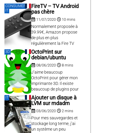
l’occasion d’un prix canon
FireTV – TV Android
CONSUMER
de 60€ lors des soldes
IT
pas chère
d’été. Même si je n’ai
11/07/2020
10 mins
absolument aucun talent
dans le dessin, ces
Normalement proposée à
tablettes me font rêver
39.99€, Amazon propose
depuis longtemps, plutôt
de plus en plus
pour l’écriture, en usage
régulièrement la Fire TV
bloc note et sans doute un
Stick à 24.99 €. Utilisateur
OctoPrint sur
3D
peu pour...
très régulier de Google
debian/ubuntu
Chromecast mais
08/06/2020
8 mins
regrettant à ce dernier
l’absence de
J’aime beaucoup
télécommande et
OctoPrint pour gérer mon
l’obligation d’utiliser un
imprimante 3D. Il existe
téléphone ou une tablette,
beaucoup de plugins pour
c’est l’occasion d’essayer.
enrichir les fonctionnalités
Ajouter un disque à
IT
et il est bien intégré dans
LVM sur mdadm
Cura. L’ensemble fait un
03/06/2020
2 mins
duo parfait pour gérer les
impressions 3D. il existe
Pour mes sauvegardes et
même un plugin
stockage long terme, j’ai
OctoFusion pour l’intégrer
un système un peu