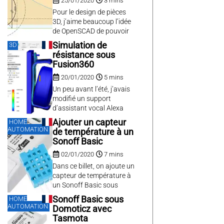
25/01/2020
3 mins
chers, mais également par
un outil gratuit qui lui est
Pour le design de pièces
dédié, Archi. Ce dernier est
3D, j’aime beaucoup l’idée
déjà très performant et
de OpenSCAD de pouvoir
s’étoffe de...
modéliser une pièce via un
Simulation de
3D
langage de
résistance sous
programmation, et la
Fusion360
beauté de ce système est
20/01/2020
5 mins
que l’on peut obtenir une
pièce complètement
Un peu avant l’été, j’avais
paramétrable par les
modifié un support
utilisateurs et ce assez
d’assistant vocal Alexa
facilement comme avec le
Echo Dot 3 pour ajouter
Ajouter un capteur
HOME
Customizer de Thingiverse.
une anse, et pouvoir le
AUTOMATION
de température à un
suspendre à un crochet
Sonoff Basic
sans avoir à percer des
02/01/2020
7 mins
trous dans mon mur en
béton. Mais le Alexa Echo
Dans ce billet, on ajoute un
Dot est lourd, et pendant
capteur de température à
l’été, sans doute
un Sonoff Basic sous
également à...
Tasmota, configuré dans le
Sonoff Basic sous
HOME
billet précédent. Outre le
AUTOMATION
Domoticz avec
plaisir de customiser la
Tasmota
bestiole, cela va permettre