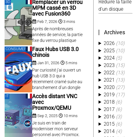
Réduire la taille
Remplacer un verrou
3D
article avec la tablette
a convenient free plan,
Alexa
(3)
MPM cassé en 3D
d'un disque
Blackview Tab90, 140€
privacy‑friendly defaults,
avec Fusion360
Aliexpress
(3)
pour 11 pouces)....
and a simple integration.
Conso
(3)
Feb 7, 2026
3 mins
Perfect for my low traffic
website. However, the free
Custom
(3)
Après de nombreuses
Archives
plan has recently been
années de service, la partie
Hack
(3)
discontinued, and the
fixe du verrou plastique
2026
(10)
Kobo
(3)
remaining offers are not
d’une de mes persiennes
Faux Hubs USB 3.0
CONSUMER
2025
(10)
Kwirk
(3)
suitable for a small
s’est cassé en deux, sans
chinois
personal &...
2024
(5)
doute suite à la fatigue du
Migration
(3)
Jan 31, 2026
5 mins
plastique soumis à de
2023
(15)
Octoprint
(3)
fortes températures
Par curiosité j’ai ouvert un
2022
(13)
Photo
(3)
lorsqu’il est exposé au
hub USB 3.0 qui a
2021
(13)
Php
(3)
soleil, et de fortes
récemment cramé suite au
2020
(27)
contraintes mécaniques
Piwik
(3)
branchement d’un dongle
lors de la fermeture. Suite à
Wifi, et je n’ai pas été déçu,
2019
(17)
Python
(3)
Accès distant VNC
IT
quelques...
ce qui est vendu comme un
2018
(6)
avec
Rf
(3)
hub à quatre ports USB 3.0
Proxmox/QEMU
2017
(6)
Rphoto
(3)
est en réalité un hub USB
Sep 2, 2025
10 mins
2016
(3)
avec 4 ports USB 2.0, dont
Software
(3)
un qui...
Je suis en train de
2015
(6)
Sonoff
(3)
moderniser mon serveur
2014
(4)
Ttf
(3)
Via
(3)
personnel avec Proxmox.