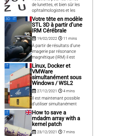
de lunettes, et bien sûr les
ophtalmologistes et les
opticiens n’utilisent pas les
Votre tête en modèle
3D
IT
mêmes. Pour s’y retrouver,
STL 3D à partir d’une
il faut apprendre à lire et
IRM Cérébrale
convertir les différentes
19/02/2022
11 mins
écritures.
À partir de résultats d’une
imagerie par résonance
magnétique (IRM) il est
possible de découvrir le
Linux, Docker et
IT
monde merveilleux de
VMWare
l’imagerie médicale, et
simultanément sous
même d’en créer des
Windows / WSL2
modèles 3D.
27/12/2021
4 mins
Il est maintenant possible
d’utiliser simultanément
Linux, Docker et VMWare
How to save a
IT
sous Windows grâce à
mdadm array with a
WSL2 et à la nouvelle
kernel patch
couche Plateforme
23/12/2021
7 mins
d’ordinateur virtuel de