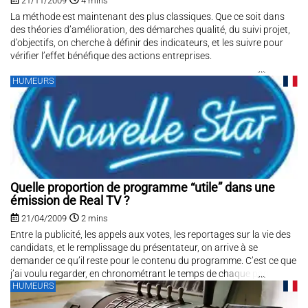
21/11/2009
4 mins
La méthode est maintenant des plus classiques. Que ce soit dans
des théories d’amélioration, des démarches qualité, du suivi projet,
d’objectifs, on cherche à définir des indicateurs, et les suivre pour
vérifier l’effet bénéfique des actions entreprises.
HUMEURS
Quelle proportion de programme “utile” dans une
émission de Real TV ?
21/04/2009
2 mins
Entre la publicité, les appels aux votes, les reportages sur la vie des
candidats, et le remplissage du présentateur, on arrive à se
demander ce qu’il reste pour le contenu du programme. C’est ce que
j’ai voulu regarder, en chronométrant le temps de chaque partie. Le
HUMEURS
résultat est édifiant, jusqu’à...