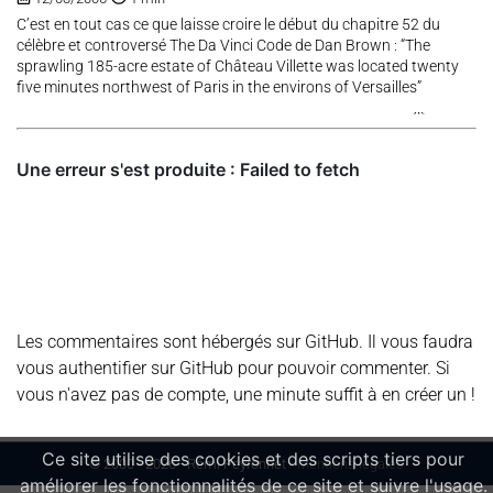
C’est en tout cas ce que laisse croire le début du chapitre 52 du
célèbre et controversé The Da Vinci Code de Dan Brown : “The
sprawling 185-acre estate of Château Villette was located twenty
five minutes northwest of Paris in the environs of Versailles”
Les commentaires sont hébergés sur GitHub. Il vous faudra
vous authentifier sur GitHub pour pouvoir commenter. Si
vous n'avez pas de compte, une minute suffit à en créer un !
Ce site utilise des cookies et des scripts tiers pour
© 2000 - 2026 - Rémi Peyronnet
-
Mentions légales
améliorer les fonctionnalités de ce site et suivre l'usage.