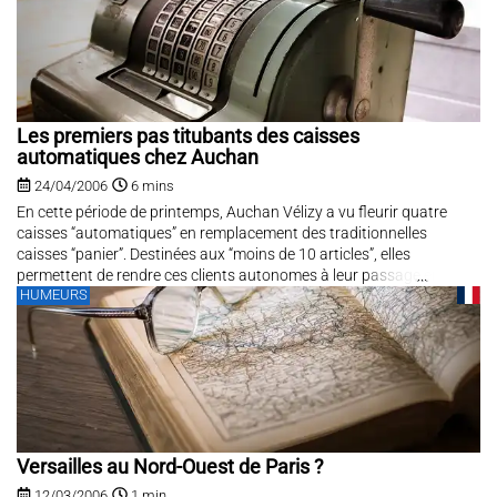
Les premiers pas titubants des caisses
automatiques chez Auchan
24/04/2006
6 mins
En cette période de printemps, Auchan Vélizy a vu fleurir quatre
caisses “automatiques” en remplacement des traditionnelles
caisses “panier”. Destinées aux “moins de 10 articles”, elles
permettent de rendre ces clients autonomes à leur passage en
HUMEURS
caisse.
Versailles au Nord-Ouest de Paris ?
12/03/2006
1 min