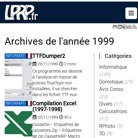
Archives de l'année
1999
Catégories
TTFDumper2
INFORMATIQUE
29/11/1999
2 mins
Informatique
Ce programme est destiné
(199)
à l’analyse en masse de
Domotique
(29)
polices TrueType non
installées. Il va chercher
Avis Conso
dans les fichier TTF eux-
(23)
mêmes diverses
Compilation Excel
INFORMATIQUE
Divers
(17)
informations telles que le
(1997-1998)
Calculatrices
nom, le style, la version et
02/11/1999
30 s
de nombreuses
(17)
informations sur l’aspect
Cassette – Etiquettes de
RPhoto
(9)
de la police. Il sort un
cassettes.Zip – Etiquettes
3D
(9)
fichier Texte qui est prévu
de zip.CassetteRP Macro