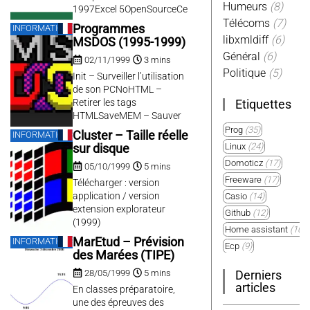
Humeurs
(8)
pour être...
1997Excel 5OpenSourceCe
classeur permet
Télécoms
(7)
Programmes
INFORMATIQUE
d’imprimer des étiquettes
libxmldiff
(6)
MSDOS (1995-1999)
de cassettes.Voir
Général
(6)
02/11/1999
3 mins
documentation dans le
Politique
(5)
classeur.Télécharger
Init – Surveiller l’utilisation
CassetteZipRP Macro
de son PCNoHTML –
1998Excel 5OpenSourceCe
Retirer les tags
Etiquettes
classeur permet
HTMLSaveMEM – Sauver
d’imprimer des étiquettes
la mémoire DOSSysPause
Prog
(35)
Cluster – Taille réelle
INFORMATIQUE
pour ZIP IOMEGA 100.Voir
– Une pause dans le
Linux
(24)
sur disque
documentation dans le
config.sysInitRP Soft
Domoticz
(17)
classeur.Télécharger Zip
05/10/1999
5 mins
1995DOS /
Freeware
(17)
SYSTEMEOpenSourceInit
Télécharger : version
enregistre dans un fichier
application / version
Casio
(14)
externe tous les jours et
extension explorateur
Github
(12)
dates lorsqu’il est lancé.
(1999)
Home assistant
(10)
Cela vous permet, si vous
MarEtud – Prévision
INFORMATIQUE
Ecp
(9)
le mettez dans votre
des Marées (TIPE)
autoexec.bat...
Plugin
(9)
28/05/1999
5 mins
Derniers
Windows
(9)
articles
En classes préparatoire,
3d
(8)
une des épreuves des