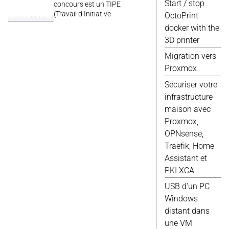
Javascript
(8)
Start / stop
concours est un TIPE
(Travail d’Initiative
Jekyll
(8)
OctoPrint
Personnelle Encadrée). Ce
Script
(8)
docker with the
TIPE a pour objectif de
Wordpress
(8)
3D printer
nous faire travailler sur un
Debian
(7)
sujet que l’on choisit (dans
Migration vers
le thème “Terre et Espace”),
Docker
(7)
Proxmox
et que l’on aura à présenter
Scripts
(7)
à un jury. Comme projet j’ai
Sécuriser votre
Domotique
(6)
choisi l’étude...
infrastructure
Elec
(6)
maison avec
Gimp
(6)
Proxmox,
Proxmox
(6)
OPNsense,
Web
(6)
Traefik, Home
Fusion 360
(5)
Assistant et
Google
(5)
PKI XCA
Qemu
(5)
USB d'un PC
Raspberry
(5)
Windows
Vmware
(5)
distant dans
Android
(4)
une VM
Excel
(4)