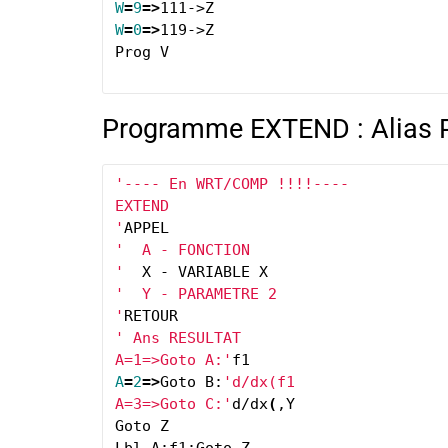
W
=
9
=>
W
=
0
=>
119->Z

Prog V

Programme EXTEND : Alias P
'---- En WRT/COMP !!!!----

EXTEND

'
'  A - FONCTION

'
'  Y - PARAMETRE 2

'
' Ans RESULTAT

A=1=>Goto A:'
A
=
2
=>
Goto B:
'd/dx(f1

A=3=>Goto C:'
d/dx
(
,Y

Goto Z
