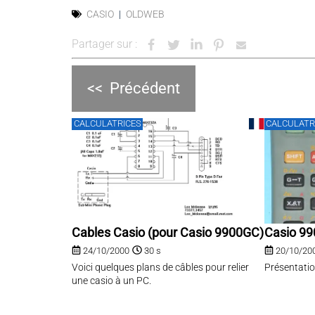
CASIO
OLDWEB
Partager sur :
<<
Précédent
CALCULATRICES
CALCULATR
Cables Casio (pour Casio 9900GC)
Casio 9
24/10/2000
30 s
20/10/20
Voici quelques plans de câbles pour relier
Présentatio
une casio à un PC.