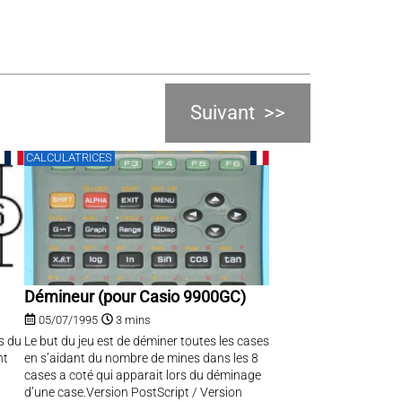
Suivant
>>
CALCULATRICES
Démineur (pour Casio 9900GC)
05/07/1995
3 mins
es du
Le but du jeu est de déminer toutes les cases
nt
en s’aidant du nombre de mines dans les 8
cases a coté qui apparait lors du déminage
d’une case.Version PostScript / Version