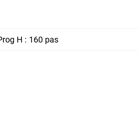
rog H : 160 pas