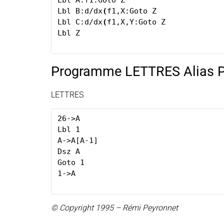
Lbl A:f1:Goto Z

Lbl B:d/dx
(
f1,X:Goto Z

Lbl C:d/dx
(
f1,X,Y:Goto Z

Lbl Z

Programme LETTRES Alias Pr
LETTRES
26->A

Lbl 1

A->A[A-1]

Dsz A

Goto 1

1->A

© Copyright 1995 – Rémi Peyronnet