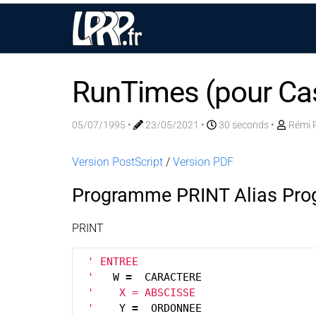
RunTimes (pour Ca
05/07/1995
•
23/05/2021
•
30 seconds •
Rémi 
Version PostScript
/
Version PDF
Programme PRINT Alias Prog
PRINT
' ENTREE

 '
   W 
=
  CARACTERE

'    X = ABSCISSE

 '
    Y 
=
  ORDONNEE
