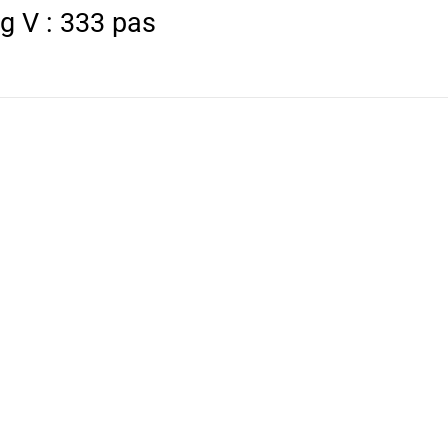
g V : 333 pas