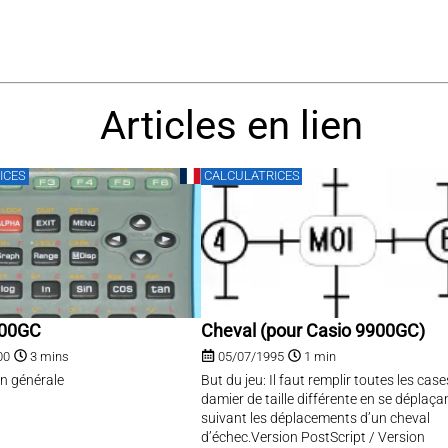
Articles en lien
ICES
CALCULATRICES
900GC
Cheval (pour Casio 9900GC)
00
3 mins
05/07/1995
1 min
n générale
But du jeu: Il faut remplir toutes les cas
damier de taille différente en se déplaça
suivant les déplacements d’un cheval
d’échec.Version PostScript / Version