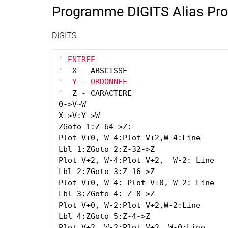
Programme DIGITS Alias Pro
DIGITS
' ENTREE

'
'  Y - ORDONNEE

'
  Z - CARACTERE

0->V~W

X->V:Y->W

ZGoto 1:Z-64->Z:

Plot V+0, W-4:Plot V+2,W-4:Line

Lbl 1:ZGoto 2:Z-32->Z

Plot V+2, W-4:Plot V+2,  W-2: Line

Lbl 2:ZGoto 3:Z-16->Z

Plot V+0, W-4: Plot V+0, W-2: Line

Lbl 3:ZGoto 4: Z-8->Z

Plot V+0, W-2:Plot V+2,W-2:Line

Lbl 4:ZGoto 5:Z-4->Z

Plot V+2, W-2:Plot V+2, W-0:Line
