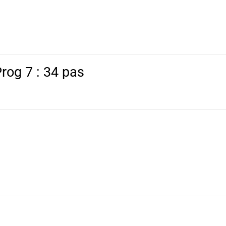
og 7 : 34 pas