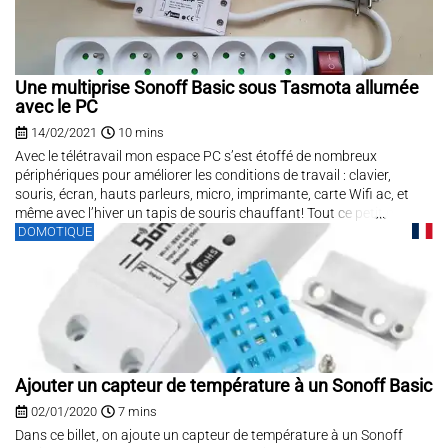
Une multiprise Sonoff Basic sous Tasmota allumée
avec le PC
14/02/2021
10 mins
Avec le télétravail mon espace PC s’est étoffé de nombreux
périphériques pour améliorer les conditions de travail : clavier,
souris, écran, hauts parleurs, micro, imprimante, carte Wifi ac, et
même avec l’hiver un tapis de souris chauffant! Tout ce petit monde
DOMOTIQUE
se branche en USB sur plusieurs hubs USB en...
Ajouter un capteur de température à un Sonoff Basic
02/01/2020
7 mins
Dans ce billet, on ajoute un capteur de température à un Sonoff