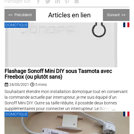
Partager sur :
Articles en lien
<<
Précédent
Suivant
>>
DOMOTIQUE
Flashage Sonoff Mini DIY sous Tasmota avec
Freebox (ou plutôt sans)
24/05/2021
5 mins
Souhaitant étendre mon installation domotique tout en conservant
la commande actuelle par interrupteur, je me suis équipé d’un
Sonoff Mini DIY. Outre sa taille réduite, il possède deux bornes
supplémentaires pour connecter un interrupteur. Le Sonoff Mini
DOMOTIQUE
pourra ainsi réagir selon que le contact entre ces deux bornes est
passant...