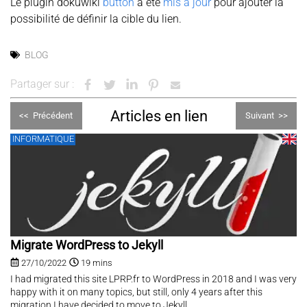
Le plugin dokuwiki
button
a été
mis à jour
pour ajouter la
possibilité de définir la cible du lien.
BLOG
Partager sur :
Articles en lien
<<
Précédent
Suivant
>>
INFORMATIQUE
Migrate WordPress to Jekyll
27/10/2022
19 mins
I had migrated this site LPRP.fr to WordPress in 2018 and I was very
happy with it on many topics, but still, only 4 years after this
migration I have decided to move to Jekyll.