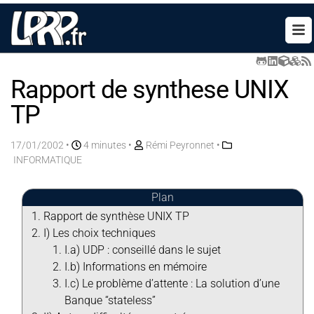
Rapport de synthese UNIX
TP
17/01/2002
•
4 minutes •
Rémi Peyronnet
•
INFORMATIQUE
Plan
Rapport de synthèse UNIX TP
I) Les choix techniques
I.a) UDP : conseillé dans le sujet
I.b) Informations en mémoire
I.c) Le problème d’attente : La solution d’une
Banque “stateless”