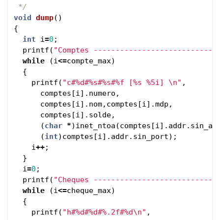
 */
void
dump
()
{
int
i
=
0
;
printf
(
"Comptes ---------------------------
\
while
(
i
<=
compte_max
)
{
printf
(
"c#%d#%s#%s#%f [%s %5i] 
\n
"
,
comptes
[
i
].
numero
,
comptes
[
i
].
nom
,
comptes
[
i
].
mdp
,
comptes
[
i
].
solde
,
(
char
*
)
inet_ntoa
(
comptes
[
i
].
addr
.
sin_ad
(
int
)
comptes
[
i
].
addr
.
sin_port
);
i
++
;
}
i
=
0
;
printf
(
"Cheques ---------------------------
\
while
(
i
<=
cheque_max
)
{
printf
(
"h#%d#%d#%.2f#%d
\n
"
,