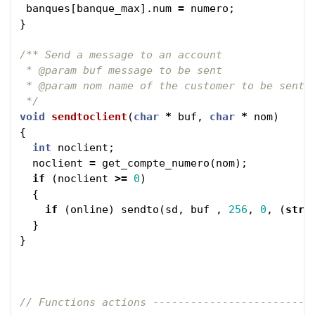
banques
[
banque_max
].
num
=
numero
;
}
/** Send a message to an account

 * @param buf message to be sent

 * @param nom name of the customer to be sent t
 */
void
sendtoclient
(
char
*
buf
,
char
*
nom
)
{
int
noclient
;
noclient
=
get_compte_numero
(
nom
);
if
(
noclient
>=
0
)
{
if
(
online
)
sendto
(
sd
,
buf
,
256
,
0
,
(
stru
}
}
// Functions actions -------------------------