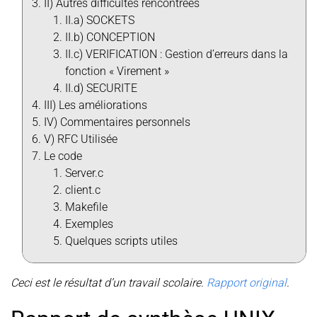
II) Autres difficultés rencontrées
II.a) SOCKETS
II.b) CONCEPTION
II.c) VERIFICATION : Gestion d’erreurs dans la
fonction « Virement »
II.d) SECURITE
III) Les améliorations
IV) Commentaires personnels
V) RFC Utilisée
Le code
Server.c
client.c
Makefile
Exemples
Quelques scripts utiles
Ceci est le résultat d’un travail scolaire.
Rapport original
.