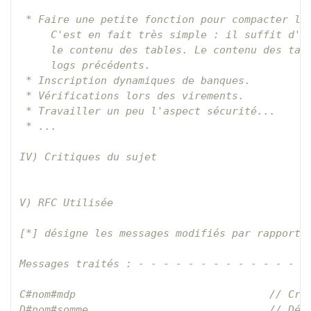
 * Faire une petite fonction pour compacter le 
     C'est en fait très simple : il suffit d'an
     le contenu des tables. Le contenu des tabl
     logs précédents.

 * Inscription dynamiques de banques.

 * Vérifications lors des virements.

 * Travailler un peu l'aspect sécurité...

 * ...

IV) Critiques du sujet

V) RFC Utilisée

[*] désigne les messages modifiés par rapport à
Messages traités : - - - - - - - - - - - - - - 
C#nom#mdp                               // Créa
D#nom#somme                             // Dépo