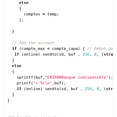
else
{
comptes
=
temp
;
};
}
// Add the account
if
(
compte_max
<
compte_capa
)
{
// Début du 
if
(
online
)
sendto
(
sd
,
buf
,
256
,
0
,
(
struc
}
else
{
sprintf
(
buf
,
"E#200#Banque indisponible"
);
printf
(
"> %s
\n
"
,
buf
);
if
(
online
)
sendto
(
sd
,
buf
,
256
,
0
,
(
stru
}
}