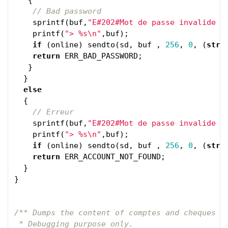
{
// Bad password
sprintf
(
buf
,
"E#202#Mot de passe invalide o
printf
(
"> %s
\n
"
,
buf
);
if
(
online
)
sendto
(
sd
,
buf
,
256
,
0
,
(
stru
return
ERR_BAD_PASSWORD
;
}
}
else
{
// Erreur
sprintf
(
buf
,
"E#202#Mot de passe invalide o
printf
(
"> %s
\n
"
,
buf
);
if
(
online
)
sendto
(
sd
,
buf
,
256
,
0
,
(
stru
return
ERR_ACCOUNT_NOT_FOUND
;
}
}
/** Dumps the content of comptes and cheques to
 * Debugging purpose only.
