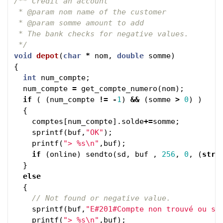
/** Credit an account

 * @param nom name of the customer

 * @param somme amount to add

 * The bank checks for negative values.

 */
void
depot
(
char
*
nom
,
double
somme
)
{
int
num_compte
;
num_compte
=
get_compte_numero
(
nom
);
if
(
(
num_compte
!=
-
1
)
&&
(
somme
>
0
)
)
{
comptes
[
num_compte
].
solde
+=
somme
;
sprintf
(
buf
,
"OK"
);
printf
(
"> %s
\n
"
,
buf
);
if
(
online
)
sendto
(
sd
,
buf
,
256
,
0
,
(
stru
}
else
{
// Not found or negative value.
sprintf
(
buf
,
"E#201#Compte non trouvé ou so
printf
(
"> %s
\n
"
,
buf
);