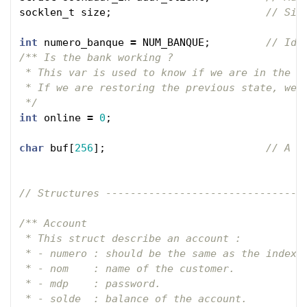
socklen_t
size
;
// Siz
int
numero_banque
=
NUM_BANQUE
;
// Id 
/** Is the bank working ?

 * This var is used to know if we are in the re
 * If we are restoring the previous state, we n
 */
int
online
=
0
;
char
buf
[
256
];
// A v
// Structures --------------------------------
/** Account

 * This struct describe an account :

 * - numero : should be the same as the index o
 * - nom    : name of the customer.

 * - mdp    : password.

 * - solde  : balance of the account.
