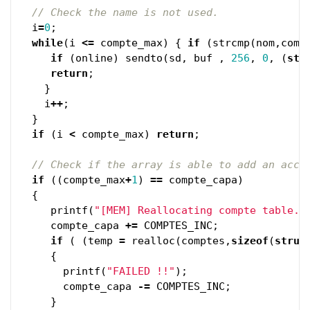
// Check the name is not used.
i
=
0
;
while
(
i
<=
compte_max
)
{
if
(
strcmp
(
nom
,
comp
if
(
online
)
sendto
(
sd
,
buf
,
256
,
0
,
(
str
return
;
}
i
++
;
}
if
(
i
<
compte_max
)
return
;
// Check if the array is able to add an acco
if
((
compte_max
+
1
)
==
compte_capa
)
{
printf
(
"[MEM] Reallocating compte table..
compte_capa
+=
COMPTES_INC
;
if
(
(
temp
=
realloc
(
comptes
,
sizeof
(
struc
{
printf
(
"FAILED !!"
);
compte_capa
-=
COMPTES_INC
;
}