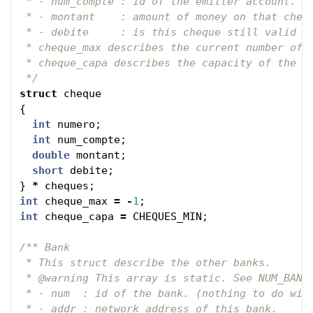
 * - num_compte : id of the emitter account.

 * - montant    : amount of money on that chequ
 * - debite     : is this cheque still valid ?

 * cheque_max describes the current number of c
 * cheque_capa describes the capacity of the ar
 */
struct
cheque
{
int
numero
;
int
num_compte
;
double
montant
;
short
debite
;
}
*
cheques
;
int
cheque_max
=
-
1
;
int
cheque_capa
=
CHEQUES_MIN
;
/** Bank

 * This struct describe the other banks.

 * @warning This array is static. See NUM_BANQU
 * - num  : id of the bank. (nothing to do with
 * - addr : network address of this bank.
