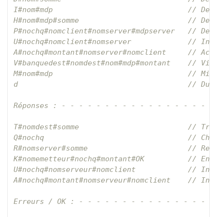
I#nom#mdp                               // Dema
H#nom#mdp#somme                         // Dema
P#nochq#nomclient#nomserver#mdpserver   // Dema
U#nochq#nomclient#nomserver             // Inte
A#nochq#montant#nomserver#nomclient     // Acce
V#banquedest#nomdest#nom#mdp#montant    // Vire
M#nom#mdp                               // Mise
d                                       // Dump
Réponses : - - - - - - - - - - - - - - - - - - 
T#nomdest#somme                         // Tran
Q#nochq                                 // Cheq
R#nomserver#somme                       // Rele
K#nomemetteur#nochq#montant#OK          // Enca
U#nochq#nomserveur#nomclient            // Inte
A#nochq#montant#nomserveur#nomclient    // Inte
Erreurs / OK : - - - - - - - - - - - - - - - - 