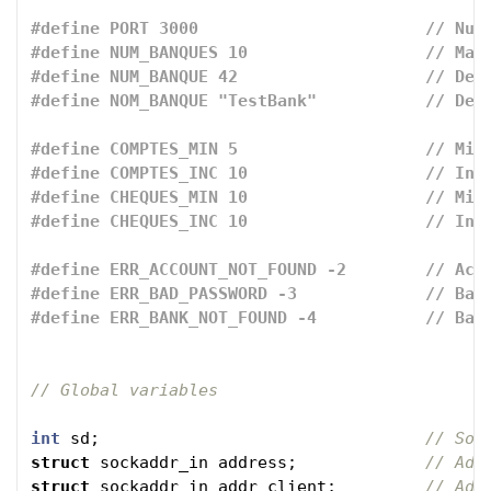
#define PORT 3000                       // Num 
#define NUM_BANQUES 10                  // Max 
#define NUM_BANQUE 42                   // Defa
#define COMPTES_MIN 5                   // Min 
#define COMPTES_INC 10                  // Incr
#define CHEQUES_MIN 10                  // Min 
#define ERR_ACCOUNT_NOT_FOUND -2        // Acco
#define ERR_BAD_PASSWORD -3             // Bad 
// Global variables
int
sd
;
// Soc
struct
sockaddr_in
address
;
// Add
struct
sockaddr_in
addr_client
;
// Add