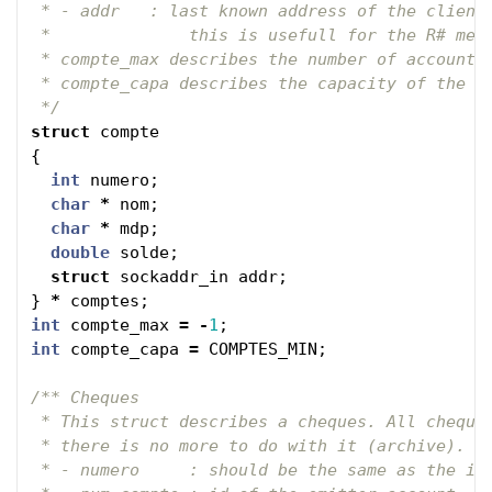
 * - addr   : last known address of the client,
 *              this is usefull for the R# mess
 * compte_max describes the number of accounts.
 * compte_capa describes the capacity of the ar
 */
struct
compte
{
int
numero
;
char
*
nom
;
char
*
mdp
;
double
solde
;
struct
sockaddr_in
addr
;
}
*
comptes
;
int
compte_max
=
-
1
;
int
compte_capa
=
COMPTES_MIN
;
/** Cheques

 * This struct describes a cheques. All cheques
 * there is no more to do with it (archive). Th
 * - numero     : should be the same as the ind