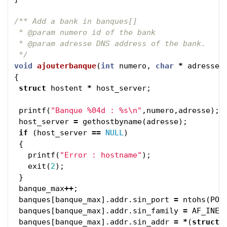
/** Add a bank in banques[]

 * @param numero id of the bank

 * @param adresse DNS address of the bank.

 */
void
ajouterbanque
(
int
numero
,
char
*
adresse
)
{
struct
hostent
*
host_server
;
printf
(
"Banque %04d : %s
\n
"
,
numero
,
adresse
);
host_server
=
gethostbyname
(
adresse
);
if
(
host_server
==
NULL
)
{
printf
(
"Error : hostname"
);
exit
(
2
);
}
banque_max
++
;
banques
[
banque_max
].
addr
.
sin_port
=
ntohs
(
POR
banques
[
banque_max
].
addr
.
sin_family
=
AF_INET
banques
[
banque_max
].
addr
.
sin_addr
=
*
(
struct