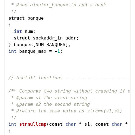
 * @see ajouter_banque to add a bank

 */
struct
banque
{
int
num
;
struct
sockaddr_in
addr
;
}
banques
[
NUM_BANQUES
];
int
banque_max
=
-
1
;
// Usefull functions -------------------------
/** Compares two string without crashing if one
 * @param s1 the first string

 * @param s2 the second string

 * @return the same value as strcmp(s1,s2)

 */
int
strnullcmp
(
const
char
*
s1
,
const
char
*
s
{