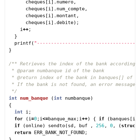
cheques
[
i
].
numero
,
cheques
[
i
].
num_compte
,
cheques
[
i
].
montant
,
cheques
[
i
].
debite
);
i
++
;
}
printf
(
"------------------------------------
}
/** Retrieves the index of the bank according t
 * @param numbanque id of the bank

 * @return index of the bank in banques[] of a 
 * If the bank is not found, an error message i
 */
int
num_banque
(
int
numbanque
)
{
int
i
;
for
(
i
=
0
;
i
<=
banque_max
;
i
++
)
{
if
(
banques
[
i
]
if
(
online
)
sendto
(
sd
,
buf
,
256
,
0
,
(
struct
return
ERR_BANK_NOT_FOUND
;
}