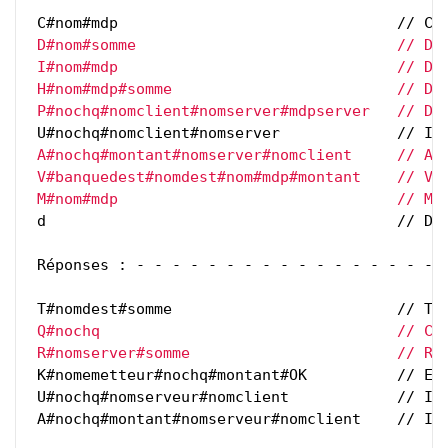
 C#nom#mdp                               // Cr
 D#nom#somme                             // Dép
 I#nom#mdp                               // Dem
 H#nom#mdp#somme                         // De
 P#nochq#nomclient#nomserver#mdpserver   // De
 U#nochq#nomclient#nomserver             // In
 A#nochq#montant#nomserver#nomclient     // Acc
 V#banquedest#nomdest#nom#mdp#montant    // Vir
 M#nom#mdp                               // Mi
 d                                       // Du
 Réponses : - - - - - - - - - - - - - - - - - -
 T#nomdest#somme                         // Tr
 Q#nochq                                 // Che
 R#nomserver#somme                       // Re
 K#nomemetteur#nochq#montant#OK          // En
 U#nochq#nomserveur#nomclient            // In
 A#nochq#montant#nomserveur#nomclient    // In