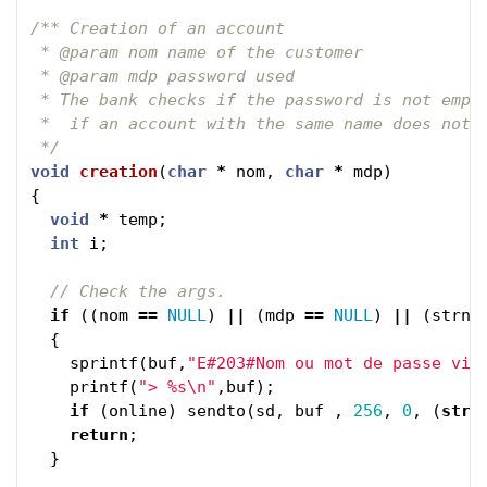
/** Creation of an account

 * @param nom name of the customer

 * @param mdp password used

 * The bank checks if the password is not empty
 *  if an account with the same name does not e
 */
void
creation
(
char
*
nom
,
char
*
mdp
)
{
void
*
temp
;
int
i
;
// Check the args.
if
((
nom
==
NULL
)
||
(
mdp
==
NULL
)
||
(
strnu
{
sprintf
(
buf
,
"E#203#Nom ou mot de passe vid
printf
(
"> %s
\n
"
,
buf
);
if
(
online
)
sendto
(
sd
,
buf
,
256
,
0
,
(
stru
return
;
}