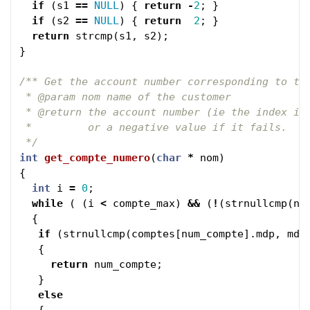
if
(
s1
==
NULL
)
{
return
-
2
;
}
if
(
s2
==
NULL
)
{
return
2
;
}
return
strcmp
(
s1
,
s2
);
}
/** Get the account number corresponding to the
 * @param nom name of the customer

 * @return the account number (ie the index in 
 *         or a negative value if it fails.

 */
int
get_compte_numero
(
char
*
nom
)
{
int
i
=
0
;
while
(
(
i
<
compte_max
)
&&
(
!
(
strnullcmp
(
no
{
if
(
strnullcmp
(
comptes
[
num_compte
].
mdp
,
mdp
{
return
num_compte
;
}
else