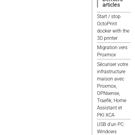
Windows
(9)
articles
3d
(8)
Javascript
(8)
Start / stop
Jekyll
(8)
OctoPrint
Script
(8)
docker with the
Wordpress
(8)
3D printer
Debian
(7)
Migration vers
Docker
(7)
Proxmox
Scripts
(7)
Sécuriser votre
Domotique
(6)
infrastructure
Elec
(6)
maison avec
Gimp
(6)
Proxmox,
Proxmox
(6)
OPNsense,
Web
(6)
Traefik, Home
Fusion 360
(5)
Assistant et
Google
(5)
PKI XCA
Qemu
(5)
USB d'un PC
Raspberry
(5)
Windows
Vmware
(5)