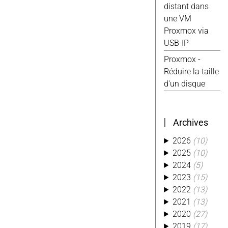
distant dans
Android
(4)
une VM
Excel
(4)
Proxmox via
Reparation
(4)
USB-IP
Tasmota
(4)
Ti
(4)
Usb
(4)
Proxmox -
Website
(4)
Réduire la taille
Alexa
(3)
d'un disque
Aliexpress
(3)
Conso
(3)
Custom
(3)
Archives
Hack
(3)
2026
(10)
Kobo
(3)
2025
(10)
Kwirk
(3)
2024
(5)
Migration
(3)
2023
(15)
Octoprint
(3)
2022
(13)
Photo
(3)
2021
(13)
Php
(3)
2020
(27)
Piwik
(3)
2019
(17)
Python
(3)