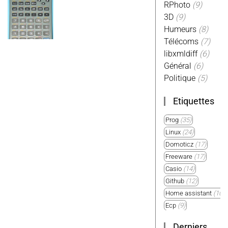
RPhoto
(9)
3D
(9)
Humeurs
(8)
Télécoms
(7)
libxmldiff
(6)
Général
(6)
Politique
(5)
Etiquettes
Prog
(35)
Linux
(24)
Domoticz
(17)
Freeware
(17)
Casio
(14)
Github
(12)
Home assistant
(10)
Ecp
(9)
Plugin
(9)
Derniers