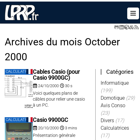
Archives du mois
October
2000
Catégories
Cables Casio (pour
CALCULATRICES
Casio 9900GC)
Informatique
24/10/2000
30 s
(199)
Voici quelques plans de
Domotique
(29)
câbles pour relier une casio
à un PC.
Avis Conso
(23)
Casio 9900GC
CALCULATRICES
Divers
(17)
Calculatrices
20/10/2000
3 mins
(17)
Présentation générale