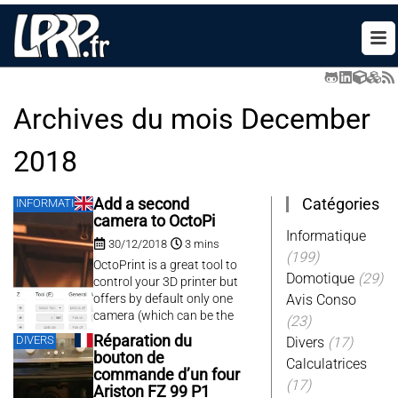
Archives du mois
December
2018
Catégories
Add a second
INFORMATIQUE
camera to OctoPi
Informatique
30/12/2018
3 mins
(199)
OctoPrint is a great tool to
Domotique
(29)
control your 3D printer but
offers by default only one
Avis Conso
camera (which can be the
(23)
native raspberry one or a
Réparation du
DIVERS
Divers
(17)
usb one). But one camera
bouton de
Calculatrices
is not enough to be able to
commande d’un four
monitor the hotend and to
(17)
Ariston FZ 99 P1