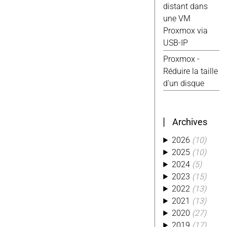
distant dans
Android
(4)
une VM
Excel
(4)
Proxmox via
Reparation
(4)
USB-IP
Tasmota
(4)
Ti
(4)
Usb
(4)
Proxmox -
Website
(4)
Réduire la taille
Alexa
(3)
d'un disque
Aliexpress
(3)
Conso
(3)
Custom
(3)
Archives
Hack
(3)
2026
(10)
Kobo
(3)
2025
(10)
Kwirk
(3)
2024
(5)
Migration
(3)
2023
(15)
Octoprint
(3)
2022
(13)
Photo
(3)
2021
(13)
Php
(3)
2020
(27)
Piwik
(3)
2019
(17)
Python
(3)