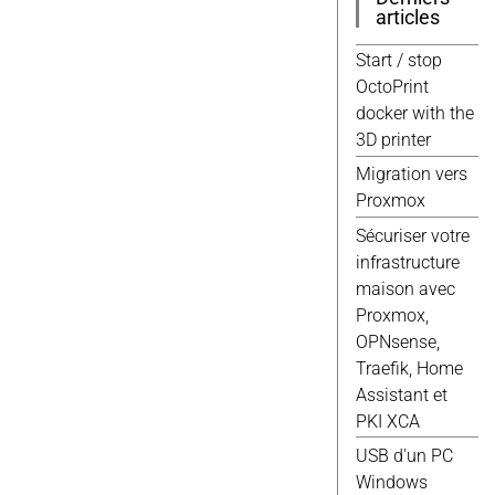
Windows
(9)
articles
3d
(8)
Javascript
(8)
Start / stop
Jekyll
(8)
OctoPrint
Script
(8)
docker with the
Wordpress
(8)
3D printer
Debian
(7)
Migration vers
Docker
(7)
Proxmox
Scripts
(7)
Sécuriser votre
Domotique
(6)
infrastructure
Elec
(6)
maison avec
Gimp
(6)
Proxmox,
Proxmox
(6)
OPNsense,
Web
(6)
Traefik, Home
Fusion 360
(5)
Assistant et
Google
(5)
PKI XCA
Qemu
(5)
USB d'un PC
Raspberry
(5)
Windows
Vmware
(5)