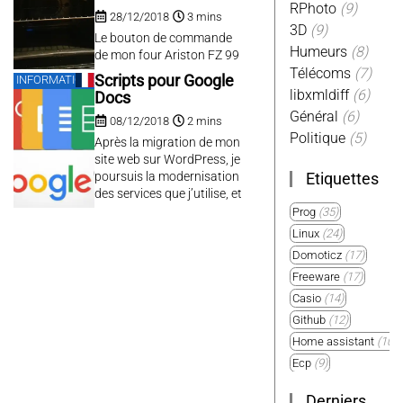
take a nice timelapse of
RPhoto
(9)
28/12/2018
3 mins
your item...
3D
(9)
Le bouton de commande
Humeurs
(8)
de mon four Ariston FZ 99
P1 (2007) est devenu
Télécoms
(7)
Scripts pour Google
INFORMATIQUE
subitement sujet à des
libxmldiff
(6)
Docs
faux contacts, rendant de
Général
(6)
08/12/2018
2 mins
fait le four très peu
Politique
(5)
utilisable car le four
Après la migration de mon
s’arrêtait et redémarrait
site web sur WordPress, je
sans arrêt, réinitialisant la
poursuis la modernisation
Etiquettes
température, le timer, etc.
des services que j’utilise, et
J’ai donc ouvert mon four
notamment mes pages
Prog
(35)
pour voir de...
dokuwiki privées vers
Linux
(24)
Google Docs. Pour cela il
Domoticz
(17)
existe un plugin odt bien
Freeware
(17)
pratique qui permet
d’extraire les pages wiki
Casio
(14)
sous format OpenOffice,
Github
(12)
afin de les importer très
Home assistant
(10)
facilement...
Ecp
(9)
Plugin
(9)
Derniers