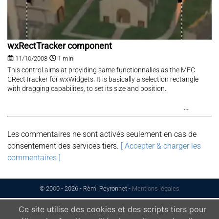
wxRectTracker component
11/10/2008
1 min
This control aims at providing same functionnalies as the MFC
CRectTracker for wxWidgets. It is basically a selection rectangle
with dragging capabilites, to set its size and position.
Les commentaires ne sont activés seulement en cas de
consentement des services tiers.
[ Accepter & charger les
commentaires ]
© 2000 - 2026 - Rémi Peyronnet
-
Mentions légales
Ce site utilise des cookies et des scripts tiers pour