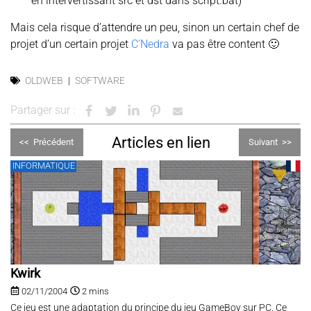
en intervertissant src et dst dans script.bat)
Mais cela risque d’attendre un peu, sinon un certain chef de
projet d’un certain projet
C’Nedra
va pas être content 🙂
OLDWEB
SOFTWARE
Partager sur :
Articles en lien
<<
Précédent
Suivant
>>
INFORMATIQUE
Kwirk
02/11/2004
2 mins
Ce jeu est une adaptation du principe du jeu GameBoy sur PC. Ce